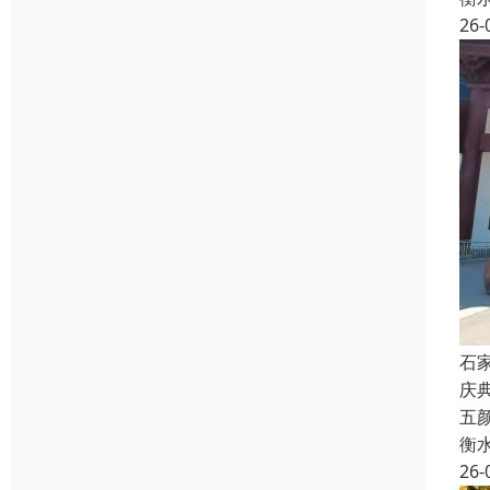
26-
石
庆
五
衡
26-