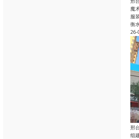
邢
魔
服
衡
26-
邢
组