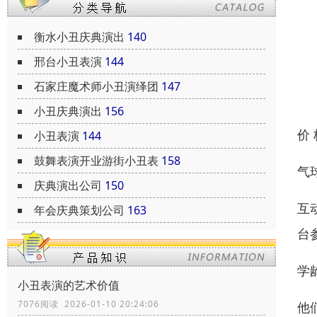
衡水小丑庆典演出
140
邢台小丑表演
144
石家庄魔术师小丑演绎团
147
小丑庆典演出
156
价
小丑表演
144
鼓舞表演开业游街小丑表
158
气
庆典演出公司
150
互
年会庆典策划公司
163
台
学龄
小丑表演的艺术价值
7076阅读 2026-01-10 20:24:06
他