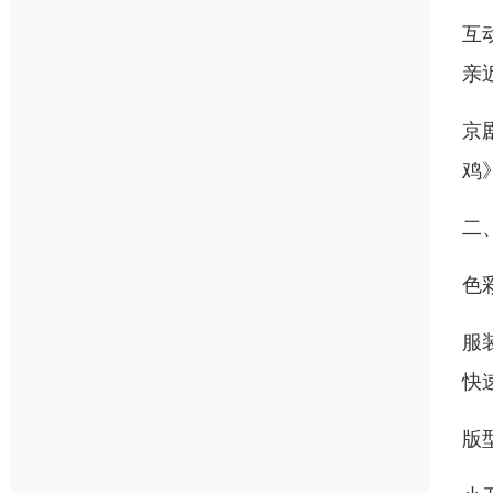
互
亲
京
鸡
二
色
服
快
版