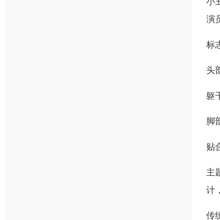
小
演
标
头
躯
脚
贴
主
计
传