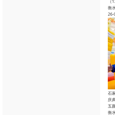
（
衡
26-
石
庆
五
衡