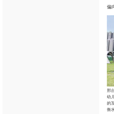
偏
邢
幼
的
衡