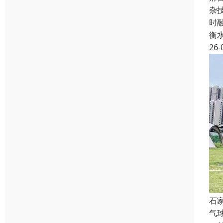
杂
时
衡
26-
石
气