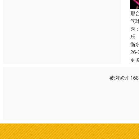
邢
气
秀
乐
衡
26-
更
被浏览过 16