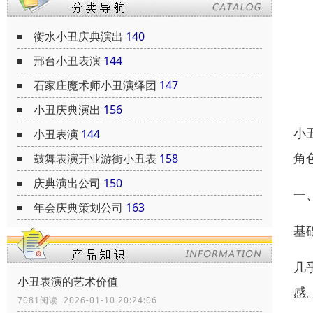
衡水小丑庆典演出
140
邢台小丑表演
144
石家庄魔术师小丑演绎团
147
小丑庆典演出
156
小
小丑表演
144
角
鼓舞表演开业游街小丑表
158
庆典演出公司
150
一
年会庆典策划公司
163
基
几
小丑表演的艺术价值
感
7081阅读 2026-01-10 20:24:06