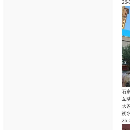
26-
石
互
大
衡
26-