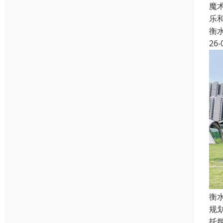
魔
乐
衡
26-
衡
规
托氛