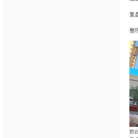
复
整
邢