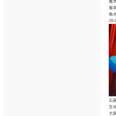
魔
服
衡
26-
石
互
大