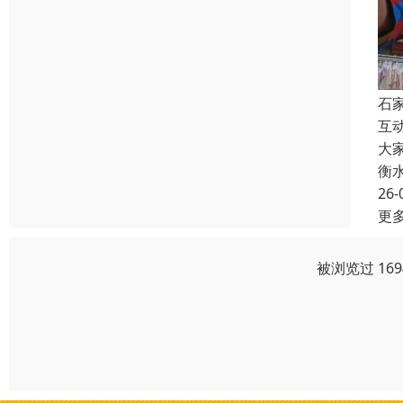
石
互
大
衡
26-
更
被浏览过 16