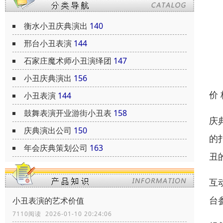
衡水小丑庆典演出
140
邢台小丑表演
144
石家庄魔术师小丑演绎团
147
小丑庆典演出
156
价
小丑表演
144
鼓舞表演开业游街小丑表
158
庆
庆典演出公司
150
的
年会庆典策划公司
163
丑
互
台
小丑表演的艺术价值
7110阅读 2026-01-10 20:24:06